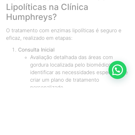
Lipolíticas na Clínica
Humphreys?
O tratamento com enzimas lipolíticas é seguro e
eficaz, realizado em etapas:
Consulta Inicial
Avaliação detalhada das áreas com
gordura localizada pelo biomédico para
identificar as necessidades específicas e
criar um plano de tratamento
personalizado.
Preparação da Pele
Limpeza da área a ser tratada e aplicação
de um anestésico tópico para minimizar
o desconforto durante o procedimento.
Aplicação das Enzimas
As enzimas lipolíticas são injetadas