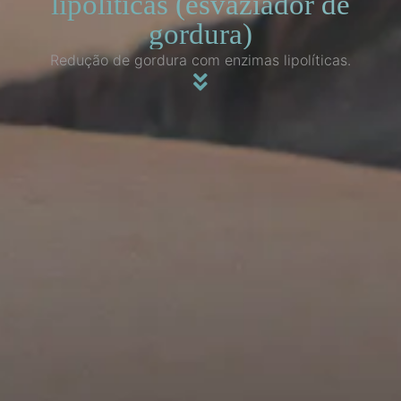
lipolíticas (esvaziador de
gordura)
Redução de gordura com enzimas lipolíticas.