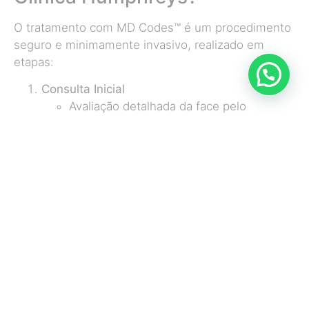
O tratamento com MD Codes™ é um procedimento
seguro e minimamente invasivo, realizado em
etapas:
Consulta Inicial
Avaliação detalhada da face pelo
biomédico para identificar as áreas a
serem tratadas e criar um plano de
tratamento personalizado.
Marcação dos Pontos MD Codes™
Identificação e marcação dos pontos
específicos no rosto onde os
preenchimentos serão aplicados.
Aplicação do Preenchedor
Injeção de ácido hialurônico nas áreas
mapeadas, utilizando agulhas finas ou
microcânulas para garantir precisão e