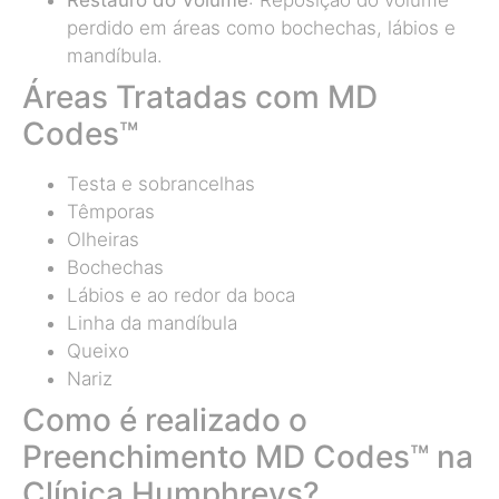
Restauro do Volume
: Reposição do volume
perdido em áreas como bochechas, lábios e
mandíbula.
Áreas Tratadas com MD
Codes™
Testa e sobrancelhas
Têmporas
Olheiras
Bochechas
Lábios e ao redor da boca
Linha da mandíbula
Queixo
Nariz
Como é realizado o
Preenchimento MD Codes™ na
Clínica Humphreys?