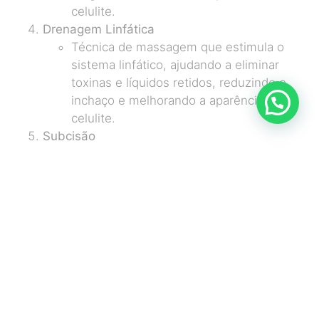
celulite.
Drenagem Linfática
Técnica de massagem que estimula o
sistema linfático, ajudando a eliminar
toxinas e líquidos retidos, reduzindo o
inchaço e melhorando a aparência da
celulite.
Subcisão
Procedimento minimamente invasivo que
libera as fibroses responsáveis pelas
ondulações na pele, proporcionando uma
aparência mais lisa.
Bioestimuladores Injetáveis
Aplicação de substâncias que estimulam
a produção de colágeno, melhorando a
firmeza e a elasticidade da pele, e
reduzindo a celulite.
Aplicação de Enzimas Lipolíticas